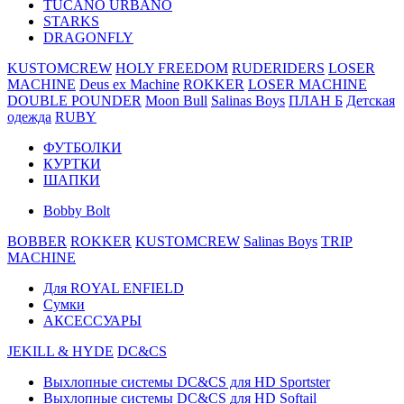
TUCANO URBANO
STARKS
DRAGONFLY
KUSTOMCREW
HOLY FREEDOM
RUDERIDERS
LOSER
MACHINE
Deus ex Machine
ROKKER
LOSER MACHINE
DOUBLE POUNDER
Moon Bull
Salinas Boys
ПЛАН Б
Детская
одежда
RUBY
ФУТБОЛКИ
КУРТКИ
ШАПКИ
Bobby Bolt
BOBBER
ROKKER
KUSTOMCREW
Salinas Boys
TRIP
MACHINE
Для ROYAL ENFIELD
Сумки
АКСЕССУАРЫ
JEKILL & HYDE
DC&CS
Выхлопные системы DC&CS для HD Sportster
Выхлопные системы DC&CS для HD Softail