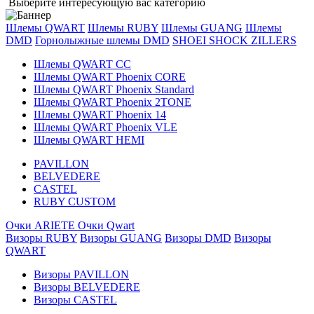
Выберите интересующую вас категорию
Шлемы QWART
Шлемы RUBY
Шлемы GUANG
Шлемы
DMD
Горнолыжные шлемы DMD
SHOEI
SHOCK ZILLERS
Шлемы QWART CC
Шлемы QWART Phoenix CORE
Шлемы QWART Phoenix Standard
Шлемы QWART Phoenix 2TONE
Шлемы QWART Phoenix 14
Шлемы QWART Phoenix VLE
Шлемы QWART HEMI
PAVILLON
BELVEDERE
CASTEL
RUBY CUSTOM
Очки ARIETE
Очки Qwart
Визоры RUBY
Визоры GUANG
Визоры DMD
Визоры
QWART
Визоры PAVILLON
Визоры BELVEDERE
Визоры CASTEL