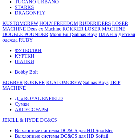
TUCANO URBANO
STARKS
DRAGONFLY
KUSTOMCREW
HOLY FREEDOM
RUDERIDERS
LOSER
MACHINE
Deus ex Machine
ROKKER
LOSER MACHINE
DOUBLE POUNDER
Moon Bull
Salinas Boys
ПЛАН Б
Детская
одежда
RUBY
ФУТБОЛКИ
КУРТКИ
ШАПКИ
Bobby Bolt
BOBBER
ROKKER
KUSTOMCREW
Salinas Boys
TRIP
MACHINE
Для ROYAL ENFIELD
Сумки
АКСЕССУАРЫ
JEKILL & HYDE
DC&CS
Выхлопные системы DC&CS для HD Sportster
Выхлопные системы DC&CS для HD Softail