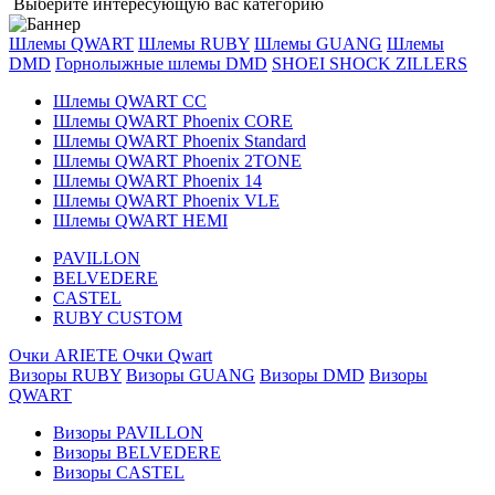
Выберите интересующую вас категорию
Шлемы QWART
Шлемы RUBY
Шлемы GUANG
Шлемы
DMD
Горнолыжные шлемы DMD
SHOEI
SHOCK ZILLERS
Шлемы QWART CC
Шлемы QWART Phoenix CORE
Шлемы QWART Phoenix Standard
Шлемы QWART Phoenix 2TONE
Шлемы QWART Phoenix 14
Шлемы QWART Phoenix VLE
Шлемы QWART HEMI
PAVILLON
BELVEDERE
CASTEL
RUBY CUSTOM
Очки ARIETE
Очки Qwart
Визоры RUBY
Визоры GUANG
Визоры DMD
Визоры
QWART
Визоры PAVILLON
Визоры BELVEDERE
Визоры CASTEL