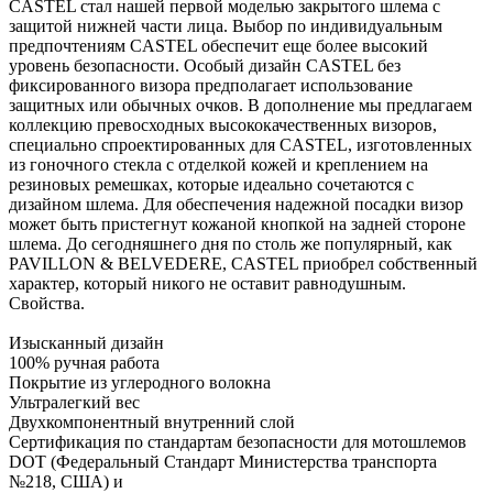
CASTEL стал нашей первой моделью закрытого шлема с
защитой нижней части лица. Выбор по индивидуальным
предпочтениям CASTEL обеспечит еще более высокий
уровень безопасности. Особый дизайн CASTEL без
фиксированного визора предполагает использование
защитных или обычных очков. В дополнение мы предлагаем
коллекцию превосходных высококачественных визоров,
специально спроектированных для CASTEL, изготовленных
из гоночного стекла с отделкой кожей и креплением на
резиновых ремешках, которые идеально сочетаются с
дизайном шлема. Для обеспечения надежной посадки визор
может быть пристегнут кожаной кнопкой на задней стороне
шлема. До сегодняшнего дня по столь же популярный, как
PAVILLON & BELVEDERE, CASTEL приобрел собственный
характер, который никого не оставит равнодушным.
Свойства.
Изысканный дизайн
100% ручная работа
Покрытие из углеродного волокна
Ультралегкий вес
Двухкомпонентный внутренний слой
Сертификация по стандартам безопасности для мотошлемов
DOT (Федеральный Стандарт Министерства транспорта
№218, США) и