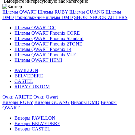
Выберите интересующую вас категорию
Шлемы QWART
Шлемы RUBY
Шлемы GUANG
Шлемы
DMD
Горнолыжные шлемы DMD
SHOEI
SHOCK ZILLERS
Шлемы QWART CC
Шлемы QWART Phoenix CORE
Шлемы QWART Phoenix Standard
Шлемы QWART Phoenix 2TONE
Шлемы QWART Phoenix 14
Шлемы QWART Phoenix VLE
Шлемы QWART HEMI
PAVILLON
BELVEDERE
CASTEL
RUBY CUSTOM
Очки ARIETE
Очки Qwart
Визоры RUBY
Визоры GUANG
Визоры DMD
Визоры
QWART
Визоры PAVILLON
Визоры BELVEDERE
Визоры CASTEL