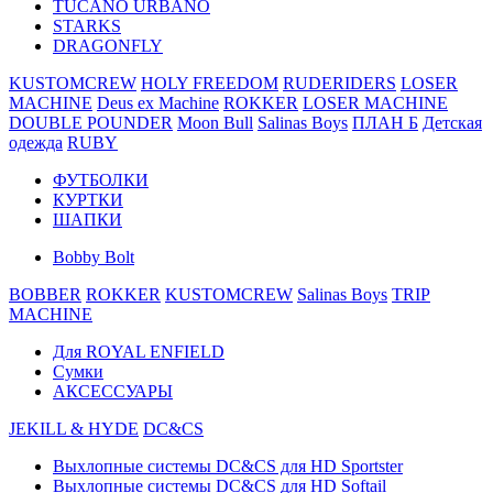
TUCANO URBANO
STARKS
DRAGONFLY
KUSTOMCREW
HOLY FREEDOM
RUDERIDERS
LOSER
MACHINE
Deus ex Machine
ROKKER
LOSER MACHINE
DOUBLE POUNDER
Moon Bull
Salinas Boys
ПЛАН Б
Детская
одежда
RUBY
ФУТБОЛКИ
КУРТКИ
ШАПКИ
Bobby Bolt
BOBBER
ROKKER
KUSTOMCREW
Salinas Boys
TRIP
MACHINE
Для ROYAL ENFIELD
Сумки
АКСЕССУАРЫ
JEKILL & HYDE
DC&CS
Выхлопные системы DC&CS для HD Sportster
Выхлопные системы DC&CS для HD Softail