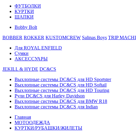
ФУТБОЛКИ
КУРТКИ
ШАПКИ
Bobby Bolt
BOBBER
ROKKER
KUSTOMCREW
Salinas Boys
TRIP MACH
Для ROYAL ENFIELD
Сумки
АКСЕССУАРЫ
JEKILL & HYDE
DC&CS
Выхлопные системы DC&CS для HD Sportster
Выхлопные системы DC&CS для HD Softail
Выхлопные системы DC&CS для HD Touring
Рули DC&CS для Harley Davidson
Выхлопные системы DC&CS для BMW R18
Выхлопные системы DC&CS для Indian
Главная
МОТООДЕЖДА
КУРТКИ/РУБАШКИ/ЖИЛЕТЫ