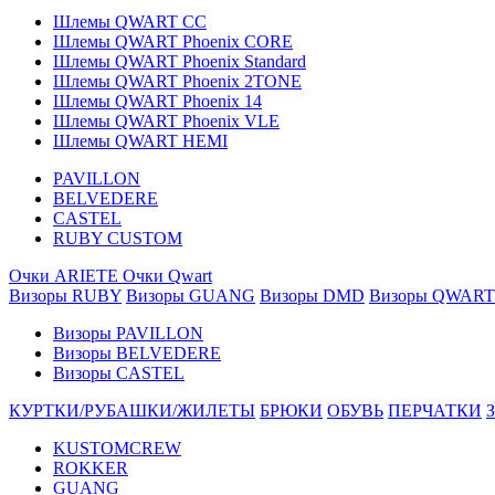
Шлемы QWART CC
Шлемы QWART Phoenix CORE
Шлемы QWART Phoenix Standard
Шлемы QWART Phoenix 2TONE
Шлемы QWART Phoenix 14
Шлемы QWART Phoenix VLE
Шлемы QWART HEMI
PAVILLON
BELVEDERE
CASTEL
RUBY CUSTOM
Очки ARIETE
Очки Qwart
Визоры RUBY
Визоры GUANG
Визоры DMD
Визоры QWART
Визоры PAVILLON
Визоры BELVEDERE
Визоры CASTEL
КУРТКИ/РУБАШКИ/ЖИЛЕТЫ
БРЮКИ
ОБУВЬ
ПЕРЧАТКИ
KUSTOMCREW
ROKKER
GUANG