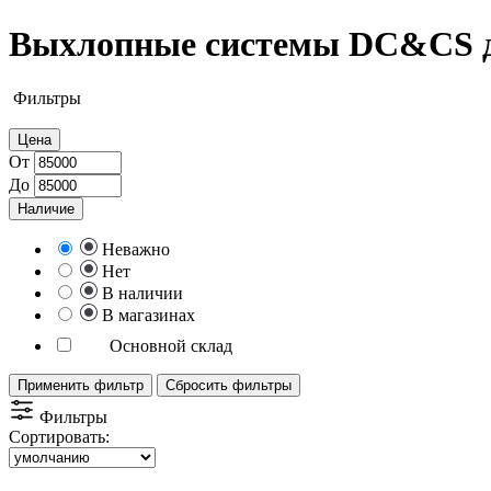
Выхлопные системы DC&CS дл
Фильтры
Цена
От
До
Наличие
Неважно
Нет
В наличии
В магазинах
Основной склад
Применить фильтр
Сбросить фильтры
Фильтры
Сортировать: