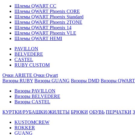
Шлемы QWART CC
Шлемы QWART Phoenix CORE
Шлемы QWART Phoenix Standard
Шлемы QWART Phoenix 2TONE
Шлемы QWART Phoenix 14
Шлемы QWART Phoenix VLE
Шлемы QWART HEMI
PAVILLON
BELVEDERE
CASTEL
RUBY CUSTOM
Очки ARIETE
Очки Qwart
Визоры RUBY
Визоры GUANG
Визоры DMD
Визоры QWART
Визоры PAVILLON
Визоры BELVEDERE
Визоры CASTEL
КУРТКИ/РУБАШКИ/ЖИЛЕТЫ
БРЮКИ
ОБУВЬ
ПЕРЧАТКИ
KUSTOMCREW
ROKKER
GUANG