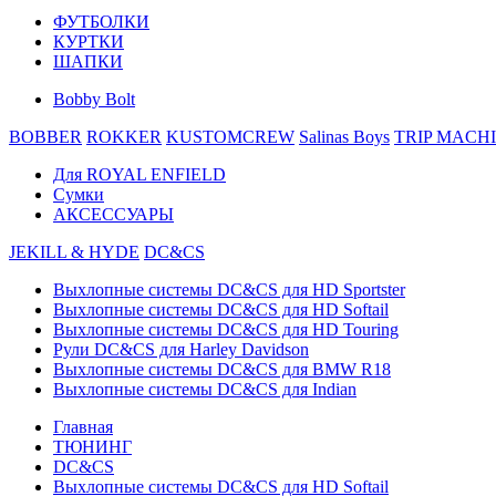
ФУТБОЛКИ
КУРТКИ
ШАПКИ
Bobby Bolt
BOBBER
ROKKER
KUSTOMCREW
Salinas Boys
TRIP MACH
Для ROYAL ENFIELD
Сумки
АКСЕССУАРЫ
JEKILL & HYDE
DC&CS
Выхлопные системы DC&CS для HD Sportster
Выхлопные системы DC&CS для HD Softail
Выхлопные системы DC&CS для HD Touring
Рули DC&CS для Harley Davidson
Выхлопные системы DC&CS для BMW R18
Выхлопные системы DC&CS для Indian
Главная
ТЮНИНГ
DC&CS
Выхлопные системы DC&CS для HD Softail