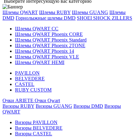
Выберите интересующую вас категорию
Шлемы QWART
Шлемы RUBY
Шлемы GUANG
Шлемы
DMD
Горнолыжные шлемы DMD
SHOEI
SHOCK ZILLERS
Шлемы QWART CC
Шлемы QWART Phoenix CORE
Шлемы QWART Phoenix Standard
Шлемы QWART Phoenix 2TONE
Шлемы QWART Phoenix 14
Шлемы QWART Phoenix VLE
Шлемы QWART HEMI
PAVILLON
BELVEDERE
CASTEL
RUBY CUSTOM
Очки ARIETE
Очки Qwart
Визоры RUBY
Визоры GUANG
Визоры DMD
Визоры
QWART
Визоры PAVILLON
Визоры BELVEDERE
Визоры CASTEL