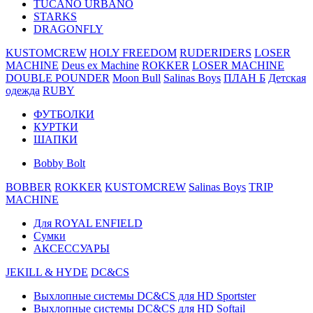
TUCANO URBANO
STARKS
DRAGONFLY
KUSTOMCREW
HOLY FREEDOM
RUDERIDERS
LOSER
MACHINE
Deus ex Machine
ROKKER
LOSER MACHINE
DOUBLE POUNDER
Moon Bull
Salinas Boys
ПЛАН Б
Детская
одежда
RUBY
ФУТБОЛКИ
КУРТКИ
ШАПКИ
Bobby Bolt
BOBBER
ROKKER
KUSTOMCREW
Salinas Boys
TRIP
MACHINE
Для ROYAL ENFIELD
Сумки
АКСЕССУАРЫ
JEKILL & HYDE
DC&CS
Выхлопные системы DC&CS для HD Sportster
Выхлопные системы DC&CS для HD Softail