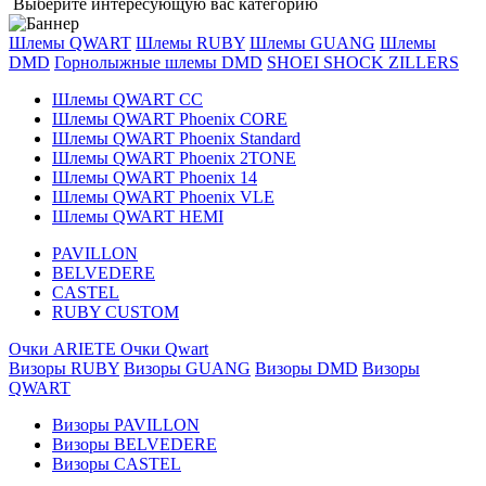
Выберите интересующую вас категорию
Шлемы QWART
Шлемы RUBY
Шлемы GUANG
Шлемы
DMD
Горнолыжные шлемы DMD
SHOEI
SHOCK ZILLERS
Шлемы QWART CC
Шлемы QWART Phoenix CORE
Шлемы QWART Phoenix Standard
Шлемы QWART Phoenix 2TONE
Шлемы QWART Phoenix 14
Шлемы QWART Phoenix VLE
Шлемы QWART HEMI
PAVILLON
BELVEDERE
CASTEL
RUBY CUSTOM
Очки ARIETE
Очки Qwart
Визоры RUBY
Визоры GUANG
Визоры DMD
Визоры
QWART
Визоры PAVILLON
Визоры BELVEDERE
Визоры CASTEL