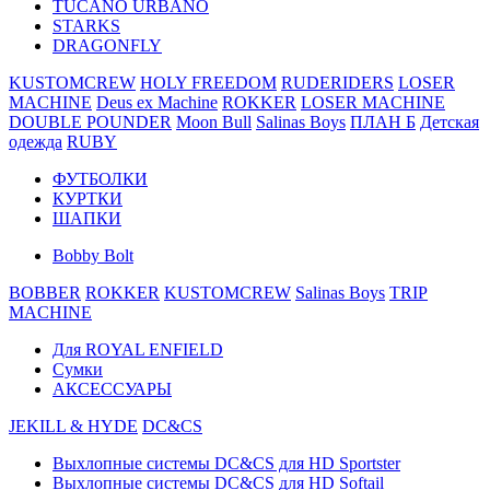
TUCANO URBANO
STARKS
DRAGONFLY
KUSTOMCREW
HOLY FREEDOM
RUDERIDERS
LOSER
MACHINE
Deus ex Machine
ROKKER
LOSER MACHINE
DOUBLE POUNDER
Moon Bull
Salinas Boys
ПЛАН Б
Детская
одежда
RUBY
ФУТБОЛКИ
КУРТКИ
ШАПКИ
Bobby Bolt
BOBBER
ROKKER
KUSTOMCREW
Salinas Boys
TRIP
MACHINE
Для ROYAL ENFIELD
Сумки
АКСЕССУАРЫ
JEKILL & HYDE
DC&CS
Выхлопные системы DC&CS для HD Sportster
Выхлопные системы DC&CS для HD Softail