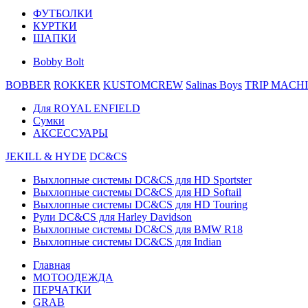
ФУТБОЛКИ
КУРТКИ
ШАПКИ
Bobby Bolt
BOBBER
ROKKER
KUSTOMCREW
Salinas Boys
TRIP MACH
Для ROYAL ENFIELD
Сумки
АКСЕССУАРЫ
JEKILL & HYDE
DC&CS
Выхлопные системы DC&CS для HD Sportster
Выхлопные системы DC&CS для HD Softail
Выхлопные системы DC&CS для HD Touring
Рули DC&CS для Harley Davidson
Выхлопные системы DC&CS для BMW R18
Выхлопные системы DC&CS для Indian
Главная
МОТООДЕЖДА
ПЕРЧАТКИ
GRAB