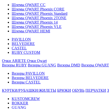
Шлемы QWART CC
Шлемы QWART Phoenix CORE
Шлемы QWART Phoenix Standard
Шлемы QWART Phoenix 2TONE
Шлемы QWART Phoenix 14
Шлемы QWART Phoenix VLE
Шлемы QWART HEMI
PAVILLON
BELVEDERE
CASTEL
RUBY CUSTOM
Очки ARIETE
Очки Qwart
Визоры RUBY
Визоры GUANG
Визоры DMD
Визоры QWART
Визоры PAVILLON
Визоры BELVEDERE
Визоры CASTEL
КУРТКИ/РУБАШКИ/ЖИЛЕТЫ
БРЮКИ
ОБУВЬ
ПЕРЧАТКИ
KUSTOMCREW
ROKKER
GUANG