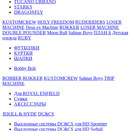
TUCANO URBANO
STARKS
DRAGONFLY
KUSTOMCREW
HOLY FREEDOM
RUDERIDERS
LOSER
MACHINE
Deus ex Machine
ROKKER
LOSER MACHINE
DOUBLE POUNDER
Moon Bull
Salinas Boys
ПЛАН Б
Детская
одежда
RUBY
ФУТБОЛКИ
КУРТКИ
ШАПКИ
Bobby Bolt
BOBBER
ROKKER
KUSTOMCREW
Salinas Boys
TRIP
MACHINE
Для ROYAL ENFIELD
Сумки
АКСЕССУАРЫ
JEKILL & HYDE
DC&CS
Выхлопные системы DC&CS для HD Sportster
Выхлопные системы DC&CS для HD Softail