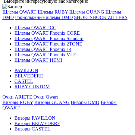
Выберите интересующую вас категорию
Шлемы QWART
Шлемы RUBY
Шлемы GUANG
Шлемы
DMD
Горнолыжные шлемы DMD
SHOEI
SHOCK ZILLERS
Шлемы QWART CC
Шлемы QWART Phoenix CORE
Шлемы QWART Phoenix Standard
Шлемы QWART Phoenix 2TONE
Шлемы QWART Phoenix 14
Шлемы QWART Phoenix VLE
Шлемы QWART HEMI
PAVILLON
BELVEDERE
CASTEL
RUBY CUSTOM
Очки ARIETE
Очки Qwart
Визоры RUBY
Визоры GUANG
Визоры DMD
Визоры
QWART
Визоры PAVILLON
Визоры BELVEDERE
Визоры CASTEL