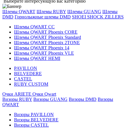
Выберите интересующую вас категорию
Шлемы QWART
Шлемы RUBY
Шлемы GUANG
Шлемы
DMD
Горнолыжные шлемы DMD
SHOEI
SHOCK ZILLERS
Шлемы QWART CC
Шлемы QWART Phoenix CORE
Шлемы QWART Phoenix Standard
Шлемы QWART Phoenix 2TONE
Шлемы QWART Phoenix 14
Шлемы QWART Phoenix VLE
Шлемы QWART HEMI
PAVILLON
BELVEDERE
CASTEL
RUBY CUSTOM
Очки ARIETE
Очки Qwart
Визоры RUBY
Визоры GUANG
Визоры DMD
Визоры
QWART
Визоры PAVILLON
Визоры BELVEDERE
Визоры CASTEL