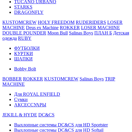
TUCANO URBANO
STARKS
DRAGONFLY
KUSTOMCREW
HOLY FREEDOM
RUDERIDERS
LOSER
MACHINE
Deus ex Machine
ROKKER
LOSER MACHINE
DOUBLE POUNDER
Moon Bull
Salinas Boys
ПЛАН Б
Детская
одежда
RUBY
ФУТБОЛКИ
КУРТКИ
ШАПКИ
Bobby Bolt
BOBBER
ROKKER
KUSTOMCREW
Salinas Boys
TRIP
MACHINE
Для ROYAL ENFIELD
Сумки
АКСЕССУАРЫ
JEKILL & HYDE
DC&CS
Выхлопные системы DC&CS для HD Sportster
Выхлопные системы DC&CS для HD Softail