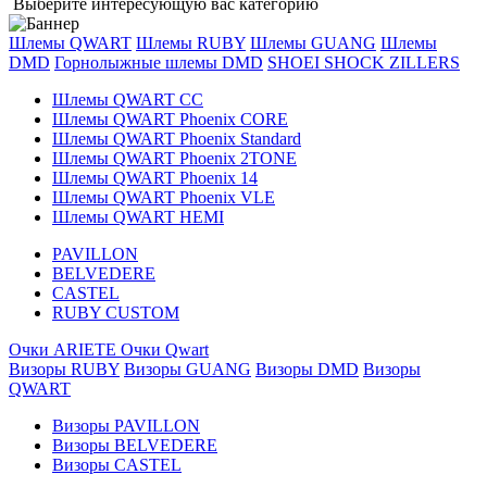
Выберите интересующую вас категорию
Шлемы QWART
Шлемы RUBY
Шлемы GUANG
Шлемы
DMD
Горнолыжные шлемы DMD
SHOEI
SHOCK ZILLERS
Шлемы QWART CC
Шлемы QWART Phoenix CORE
Шлемы QWART Phoenix Standard
Шлемы QWART Phoenix 2TONE
Шлемы QWART Phoenix 14
Шлемы QWART Phoenix VLE
Шлемы QWART HEMI
PAVILLON
BELVEDERE
CASTEL
RUBY CUSTOM
Очки ARIETE
Очки Qwart
Визоры RUBY
Визоры GUANG
Визоры DMD
Визоры
QWART
Визоры PAVILLON
Визоры BELVEDERE
Визоры CASTEL