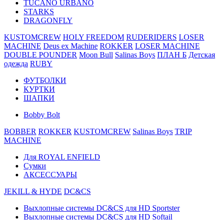
TUCANO URBANO
STARKS
DRAGONFLY
KUSTOMCREW
HOLY FREEDOM
RUDERIDERS
LOSER
MACHINE
Deus ex Machine
ROKKER
LOSER MACHINE
DOUBLE POUNDER
Moon Bull
Salinas Boys
ПЛАН Б
Детская
одежда
RUBY
ФУТБОЛКИ
КУРТКИ
ШАПКИ
Bobby Bolt
BOBBER
ROKKER
KUSTOMCREW
Salinas Boys
TRIP
MACHINE
Для ROYAL ENFIELD
Сумки
АКСЕССУАРЫ
JEKILL & HYDE
DC&CS
Выхлопные системы DC&CS для HD Sportster
Выхлопные системы DC&CS для HD Softail