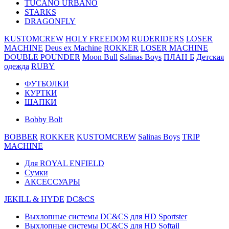
TUCANO URBANO
STARKS
DRAGONFLY
KUSTOMCREW
HOLY FREEDOM
RUDERIDERS
LOSER
MACHINE
Deus ex Machine
ROKKER
LOSER MACHINE
DOUBLE POUNDER
Moon Bull
Salinas Boys
ПЛАН Б
Детская
одежда
RUBY
ФУТБОЛКИ
КУРТКИ
ШАПКИ
Bobby Bolt
BOBBER
ROKKER
KUSTOMCREW
Salinas Boys
TRIP
MACHINE
Для ROYAL ENFIELD
Сумки
АКСЕССУАРЫ
JEKILL & HYDE
DC&CS
Выхлопные системы DC&CS для HD Sportster
Выхлопные системы DC&CS для HD Softail