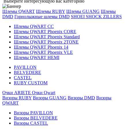
Выберите интересующую вас категорию
Шлемы QWART
Шлемы RUBY
Шлемы GUANG
Шлемы
DMD
Горнолыжные шлемы DMD
SHOEI
SHOCK ZILLERS
Шлемы QWART CC
Шлемы QWART Phoenix CORE
Шлемы QWART Phoenix Standard
Шлемы QWART Phoenix 2TONE
Шлемы QWART Phoenix 14
Шлемы QWART Phoenix VLE
Шлемы QWART HEMI
PAVILLON
BELVEDERE
CASTEL
RUBY CUSTOM
Очки ARIETE
Очки Qwart
Визоры RUBY
Визоры GUANG
Визоры DMD
Визоры
QWART
Визоры PAVILLON
Визоры BELVEDERE
Визоры CASTEL