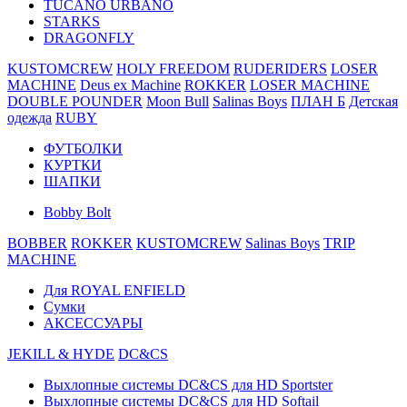
TUCANO URBANO
STARKS
DRAGONFLY
KUSTOMCREW
HOLY FREEDOM
RUDERIDERS
LOSER
MACHINE
Deus ex Machine
ROKKER
LOSER MACHINE
DOUBLE POUNDER
Moon Bull
Salinas Boys
ПЛАН Б
Детская
одежда
RUBY
ФУТБОЛКИ
КУРТКИ
ШАПКИ
Bobby Bolt
BOBBER
ROKKER
KUSTOMCREW
Salinas Boys
TRIP
MACHINE
Для ROYAL ENFIELD
Сумки
АКСЕССУАРЫ
JEKILL & HYDE
DC&CS
Выхлопные системы DC&CS для HD Sportster
Выхлопные системы DC&CS для HD Softail