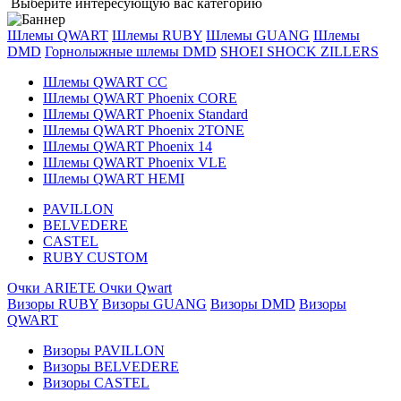
Выберите интересующую вас категорию
Шлемы QWART
Шлемы RUBY
Шлемы GUANG
Шлемы
DMD
Горнолыжные шлемы DMD
SHOEI
SHOCK ZILLERS
Шлемы QWART CC
Шлемы QWART Phoenix CORE
Шлемы QWART Phoenix Standard
Шлемы QWART Phoenix 2TONE
Шлемы QWART Phoenix 14
Шлемы QWART Phoenix VLE
Шлемы QWART HEMI
PAVILLON
BELVEDERE
CASTEL
RUBY CUSTOM
Очки ARIETE
Очки Qwart
Визоры RUBY
Визоры GUANG
Визоры DMD
Визоры
QWART
Визоры PAVILLON
Визоры BELVEDERE
Визоры CASTEL