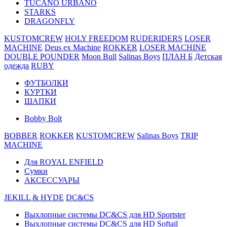
TUCANO URBANO
STARKS
DRAGONFLY
KUSTOMCREW
HOLY FREEDOM
RUDERIDERS
LOSER
MACHINE
Deus ex Machine
ROKKER
LOSER MACHINE
DOUBLE POUNDER
Moon Bull
Salinas Boys
ПЛАН Б
Детская
одежда
RUBY
ФУТБОЛКИ
КУРТКИ
ШАПКИ
Bobby Bolt
BOBBER
ROKKER
KUSTOMCREW
Salinas Boys
TRIP
MACHINE
Для ROYAL ENFIELD
Сумки
АКСЕССУАРЫ
JEKILL & HYDE
DC&CS
Выхлопные системы DC&CS для HD Sportster
Выхлопные системы DC&CS для HD Softail