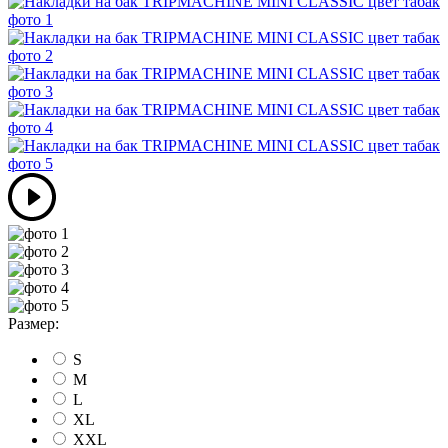
Размер:
S
M
L
XL
XXL