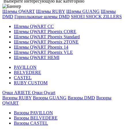
Выберите интересующую вас категорию
Шлемы QWART
Шлемы RUBY
Шлемы GUANG
Шлемы
DMD
Горнолыжные шлемы DMD
SHOEI
SHOCK ZILLERS
Шлемы QWART CC
Шлемы QWART Phoenix CORE
Шлемы QWART Phoenix Standard
Шлемы QWART Phoenix 2TONE
Шлемы QWART Phoenix 14
Шлемы QWART Phoenix VLE
Шлемы QWART HEMI
PAVILLON
BELVEDERE
CASTEL
RUBY CUSTOM
Очки ARIETE
Очки Qwart
Визоры RUBY
Визоры GUANG
Визоры DMD
Визоры
QWART
Визоры PAVILLON
Визоры BELVEDERE
Визоры CASTEL