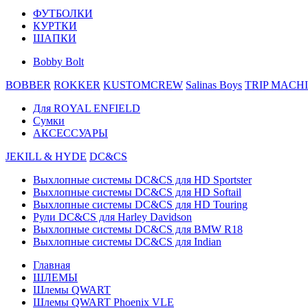
ФУТБОЛКИ
КУРТКИ
ШАПКИ
Bobby Bolt
BOBBER
ROKKER
KUSTOMCREW
Salinas Boys
TRIP MACH
Для ROYAL ENFIELD
Сумки
АКСЕССУАРЫ
JEKILL & HYDE
DC&CS
Выхлопные системы DC&CS для HD Sportster
Выхлопные системы DC&CS для HD Softail
Выхлопные системы DC&CS для HD Touring
Рули DC&CS для Harley Davidson
Выхлопные системы DC&CS для BMW R18
Выхлопные системы DC&CS для Indian
Главная
ШЛЕМЫ
Шлемы QWART
Шлемы QWART Phoenix VLE