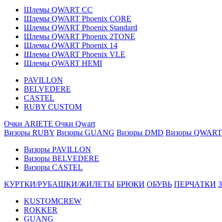
Шлемы QWART CC
Шлемы QWART Phoenix CORE
Шлемы QWART Phoenix Standard
Шлемы QWART Phoenix 2TONE
Шлемы QWART Phoenix 14
Шлемы QWART Phoenix VLE
Шлемы QWART HEMI
PAVILLON
BELVEDERE
CASTEL
RUBY CUSTOM
Очки ARIETE
Очки Qwart
Визоры RUBY
Визоры GUANG
Визоры DMD
Визоры QWART
Визоры PAVILLON
Визоры BELVEDERE
Визоры CASTEL
КУРТКИ/РУБАШКИ/ЖИЛЕТЫ
БРЮКИ
ОБУВЬ
ПЕРЧАТКИ
KUSTOMCREW
ROKKER
GUANG