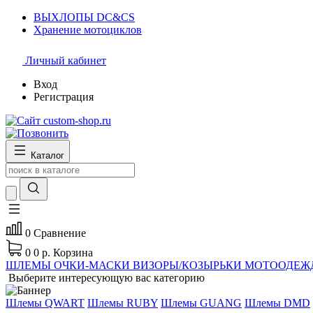
ВЫХЛОПЫ DC&CS
Хранение мотоциклов
Личный кабинет
Вход
Регистрация
Каталог
0
Сравнение
0
0 р.
Корзина
ШЛЕМЫ
ОЧКИ-МАСКИ
ВИЗОРЫ/КОЗЫРЬКИ
МОТООДЕЖ
Выберите интересующую вас категорию
Шлемы QWART
Шлемы RUBY
Шлемы GUANG
Шлемы DMD