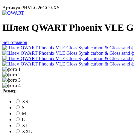
Артикул
PHVLG26GC9-XS
Шлем QWART Phoenix VLE Glos
нет отзывов
Размер:
XS
S
M
L
XL
XXL