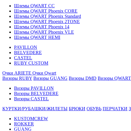
Шлемы QWART CC
Шлемы QWART Phoenix CORE
Шлемы QWART Phoenix Standard
Шлемы QWART Phoenix 2TONE
Шлемы QWART Phoenix 14
Шлемы QWART Phoenix VLE
Шлемы QWART HEMI
PAVILLON
BELVEDERE
CASTEL
RUBY CUSTOM
Очки ARIETE
Очки Qwart
Визоры RUBY
Визоры GUANG
Визоры DMD
Визоры QWART
Визоры PAVILLON
Визоры BELVEDERE
Визоры CASTEL
КУРТКИ/РУБАШКИ/ЖИЛЕТЫ
БРЮКИ
ОБУВЬ
ПЕРЧАТКИ
KUSTOMCREW
ROKKER
GUANG