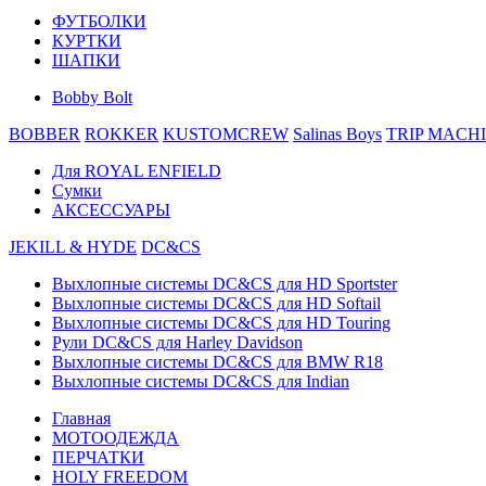
ФУТБОЛКИ
КУРТКИ
ШАПКИ
Bobby Bolt
BOBBER
ROKKER
KUSTOMCREW
Salinas Boys
TRIP MACH
Для ROYAL ENFIELD
Сумки
АКСЕССУАРЫ
JEKILL & HYDE
DC&CS
Выхлопные системы DC&CS для HD Sportster
Выхлопные системы DC&CS для HD Softail
Выхлопные системы DC&CS для HD Touring
Рули DC&CS для Harley Davidson
Выхлопные системы DC&CS для BMW R18
Выхлопные системы DC&CS для Indian
Главная
МОТООДЕЖДА
ПЕРЧАТКИ
HOLY FREEDOM