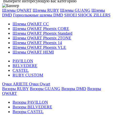
Выберите интересующую вас категорию
Шлемы QWART
Шлемы RUBY
Шлемы GUANG
Шлемы
DMD
Горнолыжные шлемы DMD
SHOEI
SHOCK ZILLERS
Шлемы QWART CC
Шлемы QWART Phoenix CORE
Шлемы QWART Phoenix Standard
Шлемы QWART Phoenix 2TONE
Шлемы QWART Phoenix 14
Шлемы QWART Phoenix VLE
Шлемы QWART HEMI
PAVILLON
BELVEDERE
CASTEL
RUBY CUSTOM
Очки ARIETE
Очки Qwart
Визоры RUBY
Визоры GUANG
Визоры DMD
Визоры
QWART
Визоры PAVILLON
Визоры BELVEDERE
Визоры CASTEL