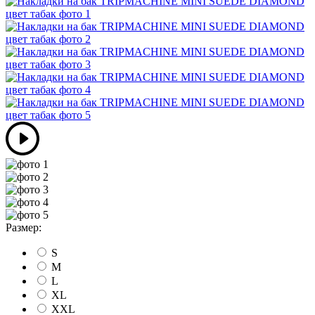
Размер:
S
M
L
XL
XXL