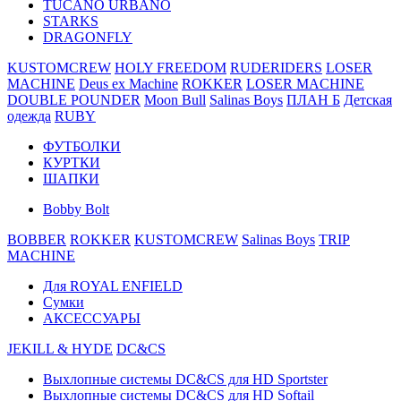
TUCANO URBANO
STARKS
DRAGONFLY
KUSTOMCREW
HOLY FREEDOM
RUDERIDERS
LOSER
MACHINE
Deus ex Machine
ROKKER
LOSER MACHINE
DOUBLE POUNDER
Moon Bull
Salinas Boys
ПЛАН Б
Детская
одежда
RUBY
ФУТБОЛКИ
КУРТКИ
ШАПКИ
Bobby Bolt
BOBBER
ROKKER
KUSTOMCREW
Salinas Boys
TRIP
MACHINE
Для ROYAL ENFIELD
Сумки
АКСЕССУАРЫ
JEKILL & HYDE
DC&CS
Выхлопные системы DC&CS для HD Sportster
Выхлопные системы DC&CS для HD Softail