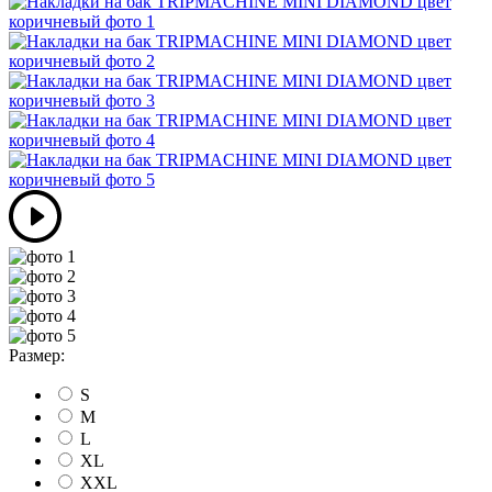
Размер:
S
M
L
XL
XXL