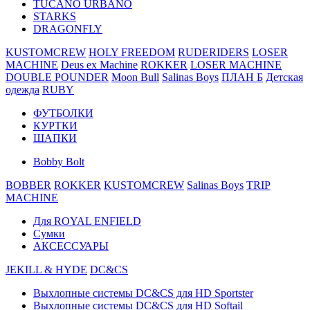
TUCANO URBANO
STARKS
DRAGONFLY
KUSTOMCREW
HOLY FREEDOM
RUDERIDERS
LOSER
MACHINE
Deus ex Machine
ROKKER
LOSER MACHINE
DOUBLE POUNDER
Moon Bull
Salinas Boys
ПЛАН Б
Детская
одежда
RUBY
ФУТБОЛКИ
КУРТКИ
ШАПКИ
Bobby Bolt
BOBBER
ROKKER
KUSTOMCREW
Salinas Boys
TRIP
MACHINE
Для ROYAL ENFIELD
Сумки
АКСЕССУАРЫ
JEKILL & HYDE
DC&CS
Выхлопные системы DC&CS для HD Sportster
Выхлопные системы DC&CS для HD Softail