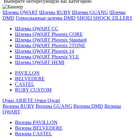
Выберите интересующую вас категорию
Шлемы QWART
Шлемы RUBY
Шлемы GUANG
Шлемы
DMD
Горнолыжные шлемы DMD
SHOEI
SHOCK ZILLERS
Шлемы QWART CC
Шлемы QWART Phoenix CORE
Шлемы QWART Phoenix Standard
Шлемы QWART Phoenix 2TONE
Шлемы QWART Phoenix 14
Шлемы QWART Phoenix VLE
Шлемы QWART HEMI
PAVILLON
BELVEDERE
CASTEL
RUBY CUSTOM
Очки ARIETE
Очки Qwart
Визоры RUBY
Визоры GUANG
Визоры DMD
Визоры
QWART
Визоры PAVILLON
Визоры BELVEDERE
Визоры CASTEL