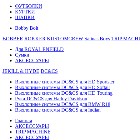
ФУТБОЛКИ
КУРТКИ
ШАПКИ
Bobby Bolt
BOBBER
ROKKER
KUSTOMCREW
Salinas Boys
TRIP MACH
Для ROYAL ENFIELD
Сумки
АКСЕССУАРЫ
JEKILL & HYDE
DC&CS
Выхлопные системы DC&CS для HD Sportster
Выхлопные системы DC&CS для HD Softail
Выхлопные системы DC&CS для HD Touring
Рули DC&CS для Harley Davidson
Выхлопные системы DC&CS для BMW R18
Выхлопные системы DC&CS для Indian
Главная
АКСЕССУАРЫ
TRIP MACHINE
АКСЕССУАРЫ