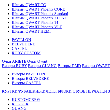
Шлемы QWART CC
Шлемы QWART Phoenix CORE
Шлемы QWART Phoenix Standard
Шлемы QWART Phoenix 2TONE
Шлемы QWART Phoenix 14
Шлемы QWART Phoenix VLE
Шлемы QWART HEMI
PAVILLON
BELVEDERE
CASTEL
RUBY CUSTOM
Очки ARIETE
Очки Qwart
Визоры RUBY
Визоры GUANG
Визоры DMD
Визоры QWART
Визоры PAVILLON
Визоры BELVEDERE
Визоры CASTEL
КУРТКИ/РУБАШКИ/ЖИЛЕТЫ
БРЮКИ
ОБУВЬ
ПЕРЧАТКИ
KUSTOMCREW
ROKKER
GUANG