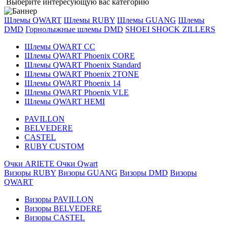
Выберите интересующую вас категорию
Шлемы QWART
Шлемы RUBY
Шлемы GUANG
Шлемы
DMD
Горнолыжные шлемы DMD
SHOEI
SHOCK ZILLERS
Шлемы QWART CC
Шлемы QWART Phoenix CORE
Шлемы QWART Phoenix Standard
Шлемы QWART Phoenix 2TONE
Шлемы QWART Phoenix 14
Шлемы QWART Phoenix VLE
Шлемы QWART HEMI
PAVILLON
BELVEDERE
CASTEL
RUBY CUSTOM
Очки ARIETE
Очки Qwart
Визоры RUBY
Визоры GUANG
Визоры DMD
Визоры
QWART
Визоры PAVILLON
Визоры BELVEDERE
Визоры CASTEL