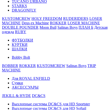
TUCANO URBANO
STARKS
DRAGONFLY
KUSTOMCREW
HOLY FREEDOM
RUDERIDERS
LOSER
MACHINE
Deus ex Machine
ROKKER
LOSER MACHINE
DOUBLE POUNDER
Moon Bull
Salinas Boys
ПЛАН Б
Детская
одежда
RUBY
ФУТБОЛКИ
КУРТКИ
ШАПКИ
Bobby Bolt
BOBBER
ROKKER
KUSTOMCREW
Salinas Boys
TRIP
MACHINE
Для ROYAL ENFIELD
Сумки
АКСЕССУАРЫ
JEKILL & HYDE
DC&CS
Выхлопные системы DC&CS для HD Sportster
Выхлопные системы DC&CS для HD Softail