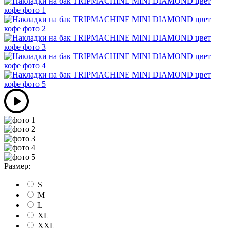
Размер:
S
M
L
XL
XXL