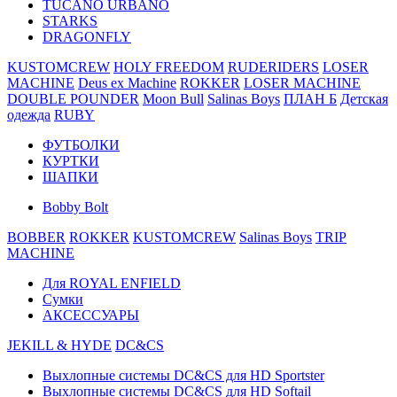
TUCANO URBANO
STARKS
DRAGONFLY
KUSTOMCREW
HOLY FREEDOM
RUDERIDERS
LOSER
MACHINE
Deus ex Machine
ROKKER
LOSER MACHINE
DOUBLE POUNDER
Moon Bull
Salinas Boys
ПЛАН Б
Детская
одежда
RUBY
ФУТБОЛКИ
КУРТКИ
ШАПКИ
Bobby Bolt
BOBBER
ROKKER
KUSTOMCREW
Salinas Boys
TRIP
MACHINE
Для ROYAL ENFIELD
Сумки
АКСЕССУАРЫ
JEKILL & HYDE
DC&CS
Выхлопные системы DC&CS для HD Sportster
Выхлопные системы DC&CS для HD Softail