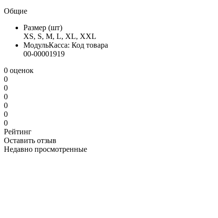
Общие
Размер (шт)
XS, S, M, L, XL, XXL
МодульКасса: Код товара
00-00001919
0 оценок
0
0
0
0
0
0
Рейтинг
Оставить отзыв
Недавно просмотренные