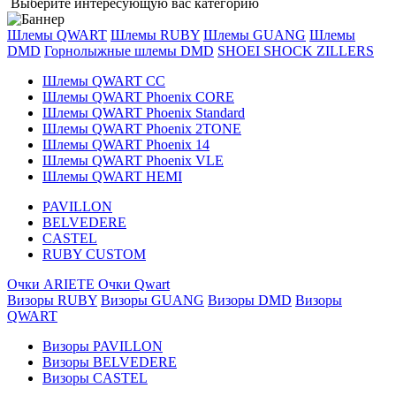
Выберите интересующую вас категорию
Шлемы QWART
Шлемы RUBY
Шлемы GUANG
Шлемы
DMD
Горнолыжные шлемы DMD
SHOEI
SHOCK ZILLERS
Шлемы QWART CC
Шлемы QWART Phoenix CORE
Шлемы QWART Phoenix Standard
Шлемы QWART Phoenix 2TONE
Шлемы QWART Phoenix 14
Шлемы QWART Phoenix VLE
Шлемы QWART HEMI
PAVILLON
BELVEDERE
CASTEL
RUBY CUSTOM
Очки ARIETE
Очки Qwart
Визоры RUBY
Визоры GUANG
Визоры DMD
Визоры
QWART
Визоры PAVILLON
Визоры BELVEDERE
Визоры CASTEL