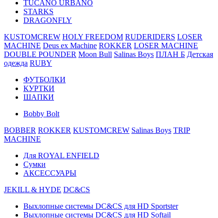
TUCANO URBANO
STARKS
DRAGONFLY
KUSTOMCREW
HOLY FREEDOM
RUDERIDERS
LOSER
MACHINE
Deus ex Machine
ROKKER
LOSER MACHINE
DOUBLE POUNDER
Moon Bull
Salinas Boys
ПЛАН Б
Детская
одежда
RUBY
ФУТБОЛКИ
КУРТКИ
ШАПКИ
Bobby Bolt
BOBBER
ROKKER
KUSTOMCREW
Salinas Boys
TRIP
MACHINE
Для ROYAL ENFIELD
Сумки
АКСЕССУАРЫ
JEKILL & HYDE
DC&CS
Выхлопные системы DC&CS для HD Sportster
Выхлопные системы DC&CS для HD Softail