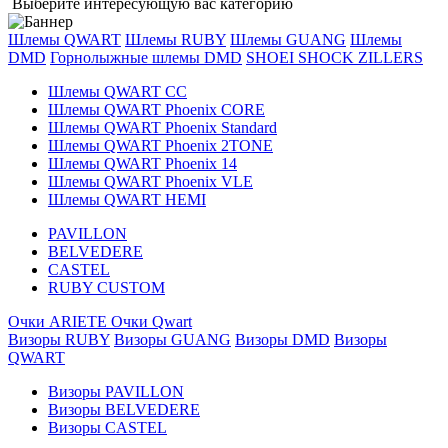
Выберите интересующую вас категорию
Шлемы QWART
Шлемы RUBY
Шлемы GUANG
Шлемы
DMD
Горнолыжные шлемы DMD
SHOEI
SHOCK ZILLERS
Шлемы QWART CC
Шлемы QWART Phoenix CORE
Шлемы QWART Phoenix Standard
Шлемы QWART Phoenix 2TONE
Шлемы QWART Phoenix 14
Шлемы QWART Phoenix VLE
Шлемы QWART HEMI
PAVILLON
BELVEDERE
CASTEL
RUBY CUSTOM
Очки ARIETE
Очки Qwart
Визоры RUBY
Визоры GUANG
Визоры DMD
Визоры
QWART
Визоры PAVILLON
Визоры BELVEDERE
Визоры CASTEL