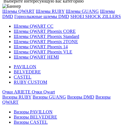
Выберите интересующую вас категорию
Шлемы QWART
Шлемы RUBY
Шлемы GUANG
Шлемы
DMD
Горнолыжные шлемы DMD
SHOEI
SHOCK ZILLERS
Шлемы QWART CC
Шлемы QWART Phoenix CORE
Шлемы QWART Phoenix Standard
Шлемы QWART Phoenix 2TONE
Шлемы QWART Phoenix 14
Шлемы QWART Phoenix VLE
Шлемы QWART HEMI
PAVILLON
BELVEDERE
CASTEL
RUBY CUSTOM
Очки ARIETE
Очки Qwart
Визоры RUBY
Визоры GUANG
Визоры DMD
Визоры
QWART
Визоры PAVILLON
Визоры BELVEDERE
Визоры CASTEL