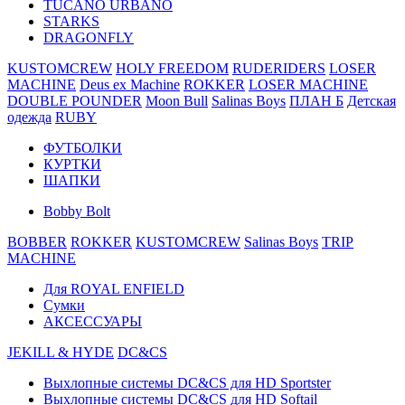
TUCANO URBANO
STARKS
DRAGONFLY
KUSTOMCREW
HOLY FREEDOM
RUDERIDERS
LOSER
MACHINE
Deus ex Machine
ROKKER
LOSER MACHINE
DOUBLE POUNDER
Moon Bull
Salinas Boys
ПЛАН Б
Детская
одежда
RUBY
ФУТБОЛКИ
КУРТКИ
ШАПКИ
Bobby Bolt
BOBBER
ROKKER
KUSTOMCREW
Salinas Boys
TRIP
MACHINE
Для ROYAL ENFIELD
Сумки
АКСЕССУАРЫ
JEKILL & HYDE
DC&CS
Выхлопные системы DC&CS для HD Sportster
Выхлопные системы DC&CS для HD Softail