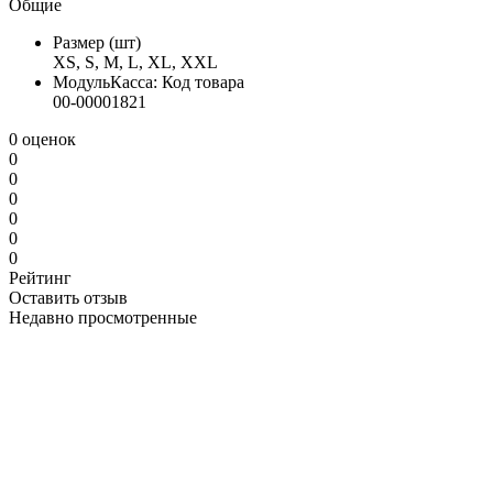
Общие
Размер (шт)
XS, S, M, L, XL, XXL
МодульКасса: Код товара
00-00001821
0 оценок
0
0
0
0
0
0
Рейтинг
Оставить отзыв
Недавно просмотренные