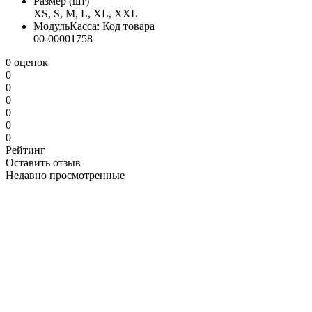
Размер (шт)
XS, S, M, L, XL, XXL
МодульКасса: Код товара
00-00001758
0 оценок
0
0
0
0
0
0
Рейтинг
Оставить отзыв
Недавно просмотренные