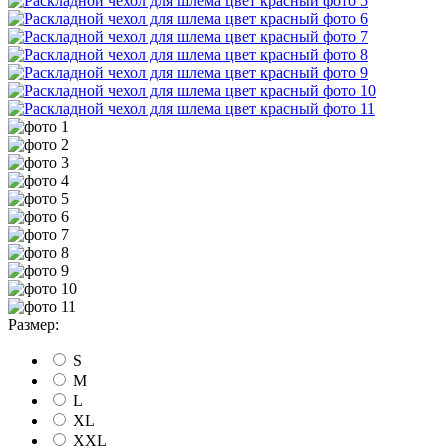
Размер:
S
M
L
XL
XXL