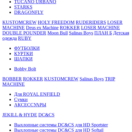
TUCANO URBANO
STARKS
DRAGONFLY
KUSTOMCREW
HOLY FREEDOM
RUDERIDERS
LOSER
MACHINE
Deus ex Machine
ROKKER
LOSER MACHINE
DOUBLE POUNDER
Moon Bull
Salinas Boys
ПЛАН Б
Детская
одежда
RUBY
ФУТБОЛКИ
КУРТКИ
ШАПКИ
Bobby Bolt
BOBBER
ROKKER
KUSTOMCREW
Salinas Boys
TRIP
MACHINE
Для ROYAL ENFIELD
Сумки
АКСЕССУАРЫ
JEKILL & HYDE
DC&CS
Выхлопные системы DC&CS для HD Sportster
Выхлопные системы DC&CS для HD Softail