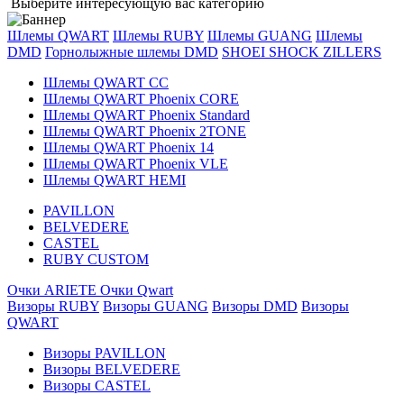
Выберите интересующую вас категорию
Шлемы QWART
Шлемы RUBY
Шлемы GUANG
Шлемы
DMD
Горнолыжные шлемы DMD
SHOEI
SHOCK ZILLERS
Шлемы QWART CC
Шлемы QWART Phoenix CORE
Шлемы QWART Phoenix Standard
Шлемы QWART Phoenix 2TONE
Шлемы QWART Phoenix 14
Шлемы QWART Phoenix VLE
Шлемы QWART HEMI
PAVILLON
BELVEDERE
CASTEL
RUBY CUSTOM
Очки ARIETE
Очки Qwart
Визоры RUBY
Визоры GUANG
Визоры DMD
Визоры
QWART
Визоры PAVILLON
Визоры BELVEDERE
Визоры CASTEL