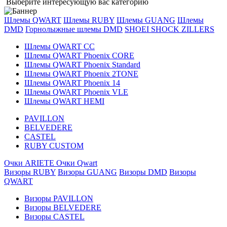
Выберите интересующую вас категорию
Шлемы QWART
Шлемы RUBY
Шлемы GUANG
Шлемы
DMD
Горнолыжные шлемы DMD
SHOEI
SHOCK ZILLERS
Шлемы QWART CC
Шлемы QWART Phoenix CORE
Шлемы QWART Phoenix Standard
Шлемы QWART Phoenix 2TONE
Шлемы QWART Phoenix 14
Шлемы QWART Phoenix VLE
Шлемы QWART HEMI
PAVILLON
BELVEDERE
CASTEL
RUBY CUSTOM
Очки ARIETE
Очки Qwart
Визоры RUBY
Визоры GUANG
Визоры DMD
Визоры
QWART
Визоры PAVILLON
Визоры BELVEDERE
Визоры CASTEL