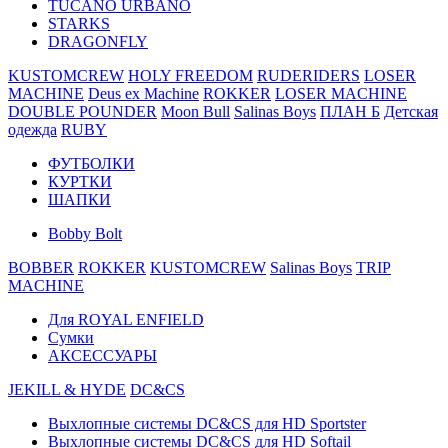
TUCANO URBANO
STARKS
DRAGONFLY
KUSTOMCREW
HOLY FREEDOM
RUDERIDERS
LOSER
MACHINE
Deus ex Machine
ROKKER
LOSER MACHINE
DOUBLE POUNDER
Moon Bull
Salinas Boys
ПЛАН Б
Детская
одежда
RUBY
ФУТБОЛКИ
КУРТКИ
ШАПКИ
Bobby Bolt
BOBBER
ROKKER
KUSTOMCREW
Salinas Boys
TRIP
MACHINE
Для ROYAL ENFIELD
Сумки
АКСЕССУАРЫ
JEKILL & HYDE
DC&CS
Выхлопные системы DC&CS для HD Sportster
Выхлопные системы DC&CS для HD Softail