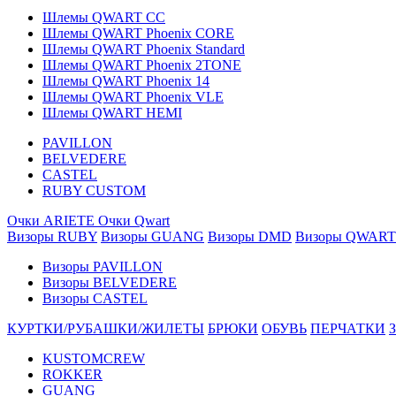
Шлемы QWART CC
Шлемы QWART Phoenix CORE
Шлемы QWART Phoenix Standard
Шлемы QWART Phoenix 2TONE
Шлемы QWART Phoenix 14
Шлемы QWART Phoenix VLE
Шлемы QWART HEMI
PAVILLON
BELVEDERE
CASTEL
RUBY CUSTOM
Очки ARIETE
Очки Qwart
Визоры RUBY
Визоры GUANG
Визоры DMD
Визоры QWART
Визоры PAVILLON
Визоры BELVEDERE
Визоры CASTEL
КУРТКИ/РУБАШКИ/ЖИЛЕТЫ
БРЮКИ
ОБУВЬ
ПЕРЧАТКИ
KUSTOMCREW
ROKKER
GUANG