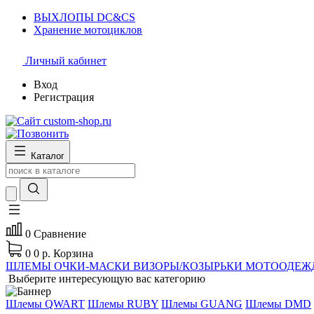
ВЫХЛОПЫ DC&CS
Хранение мотоциклов
Личный кабинет
Вход
Регистрация
Каталог
0
Сравнение
0
0 р.
Корзина
ШЛЕМЫ
ОЧКИ-МАСКИ
ВИЗОРЫ/КОЗЫРЬКИ
МОТООДЕЖ
Выберите интересующую вас категорию
Шлемы QWART
Шлемы RUBY
Шлемы GUANG
Шлемы DMD