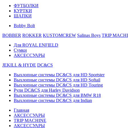
ФУТБОЛКИ
КУРТКИ
ШАПКИ
Bobby Bolt
BOBBER
ROKKER
KUSTOMCREW
Salinas Boys
TRIP MACH
Для ROYAL ENFIELD
Сумки
АКСЕССУАРЫ
JEKILL & HYDE
DC&CS
Выхлопные системы DC&CS для HD Sportster
Выхлопные системы DC&CS для HD Softail
Выхлопные системы DC&CS для HD Touring
Рули DC&CS для Harley Davidson
Выхлопные системы DC&CS для BMW R18
Выхлопные системы DC&CS для Indian
Главная
АКСЕССУАРЫ
TRIP MACHINE
АКСЕССУАРЫ