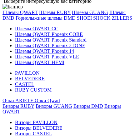
Выберите интересующую вас категорию
Шлемы QWART
Шлемы RUBY
Шлемы GUANG
Шлемы
DMD
Горнолыжные шлемы DMD
SHOEI
SHOCK ZILLERS
Шлемы QWART CC
Шлемы QWART Phoenix CORE
Шлемы QWART Phoenix Standard
Шлемы QWART Phoenix 2TONE
Шлемы QWART Phoenix 14
Шлемы QWART Phoenix VLE
Шлемы QWART HEMI
PAVILLON
BELVEDERE
CASTEL
RUBY CUSTOM
Очки ARIETE
Очки Qwart
Визоры RUBY
Визоры GUANG
Визоры DMD
Визоры
QWART
Визоры PAVILLON
Визоры BELVEDERE
Визоры CASTEL