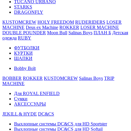
TUCANO URBANO
STARKS
DRAGONFLY
KUSTOMCREW
HOLY FREEDOM
RUDERIDERS
LOSER
MACHINE
Deus ex Machine
ROKKER
LOSER MACHINE
DOUBLE POUNDER
Moon Bull
Salinas Boys
ПЛАН Б
Детская
одежда
RUBY
ФУТБОЛКИ
КУРТКИ
ШАПКИ
Bobby Bolt
BOBBER
ROKKER
KUSTOMCREW
Salinas Boys
TRIP
MACHINE
Для ROYAL ENFIELD
Сумки
АКСЕССУАРЫ
JEKILL & HYDE
DC&CS
Выхлопные системы DC&CS для HD Sportster
Выхлопные системы DC&CS для HD Softail