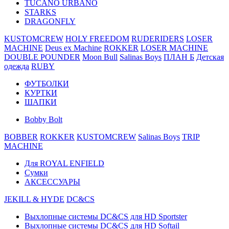
TUCANO URBANO
STARKS
DRAGONFLY
KUSTOMCREW
HOLY FREEDOM
RUDERIDERS
LOSER
MACHINE
Deus ex Machine
ROKKER
LOSER MACHINE
DOUBLE POUNDER
Moon Bull
Salinas Boys
ПЛАН Б
Детская
одежда
RUBY
ФУТБОЛКИ
КУРТКИ
ШАПКИ
Bobby Bolt
BOBBER
ROKKER
KUSTOMCREW
Salinas Boys
TRIP
MACHINE
Для ROYAL ENFIELD
Сумки
АКСЕССУАРЫ
JEKILL & HYDE
DC&CS
Выхлопные системы DC&CS для HD Sportster
Выхлопные системы DC&CS для HD Softail