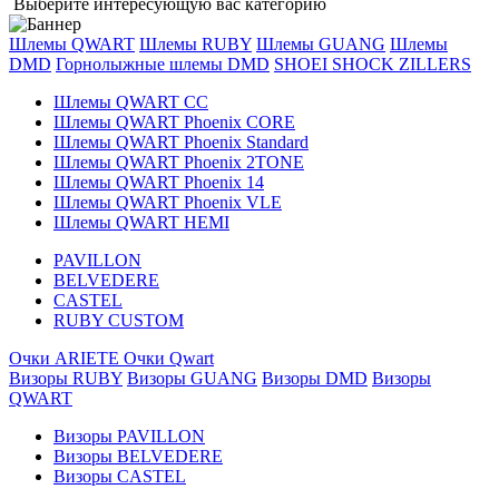
Выберите интересующую вас категорию
Шлемы QWART
Шлемы RUBY
Шлемы GUANG
Шлемы
DMD
Горнолыжные шлемы DMD
SHOEI
SHOCK ZILLERS
Шлемы QWART CC
Шлемы QWART Phoenix CORE
Шлемы QWART Phoenix Standard
Шлемы QWART Phoenix 2TONE
Шлемы QWART Phoenix 14
Шлемы QWART Phoenix VLE
Шлемы QWART HEMI
PAVILLON
BELVEDERE
CASTEL
RUBY CUSTOM
Очки ARIETE
Очки Qwart
Визоры RUBY
Визоры GUANG
Визоры DMD
Визоры
QWART
Визоры PAVILLON
Визоры BELVEDERE
Визоры CASTEL