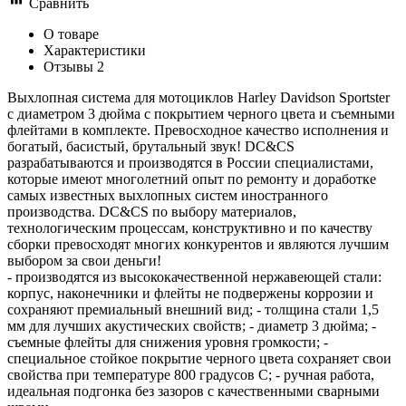
Сравнить
О товаре
Характеристики
Отзывы
2
Выхлопная система для мотоциклов Harley Davidson Sportster
с диаметром 3 дюйма с покрытием черного цвета и съемными
флейтами в комплекте. Превосходное качество исполнения и
богатый, басистый, брутальный звук! DC&CS
разрабатываются и производятся в России специалистами,
которые имеют многолетний опыт по ремонту и доработке
самых известных выхлопных систем иностранного
производства. DC&CS по выбору материалов,
технологическим процессам, конструктивно и по качеству
сборки превосходят многих конкурентов и являются лучшим
выбором за свои деньги!
- производятся из высококачественной нержавеющей стали:
корпус, наконечники и флейты не подвержены коррозии и
сохраняют премиальный внешний вид; - толщина стали 1,5
мм для лучших акустических свойств; - диаметр 3 дюйма; -
съемные флейты для снижения уровня громкости; -
специальное стойкое покрытие черного цвета сохраняет свои
свойства при температуре 800 градусов С; - ручная работа,
идеальная подгонка без зазоров с качественными сварными