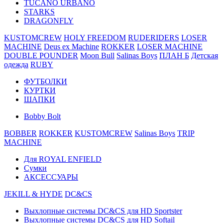
TUCANO URBANO
STARKS
DRAGONFLY
KUSTOMCREW
HOLY FREEDOM
RUDERIDERS
LOSER
MACHINE
Deus ex Machine
ROKKER
LOSER MACHINE
DOUBLE POUNDER
Moon Bull
Salinas Boys
ПЛАН Б
Детская
одежда
RUBY
ФУТБОЛКИ
КУРТКИ
ШАПКИ
Bobby Bolt
BOBBER
ROKKER
KUSTOMCREW
Salinas Boys
TRIP
MACHINE
Для ROYAL ENFIELD
Сумки
АКСЕССУАРЫ
JEKILL & HYDE
DC&CS
Выхлопные системы DC&CS для HD Sportster
Выхлопные системы DC&CS для HD Softail