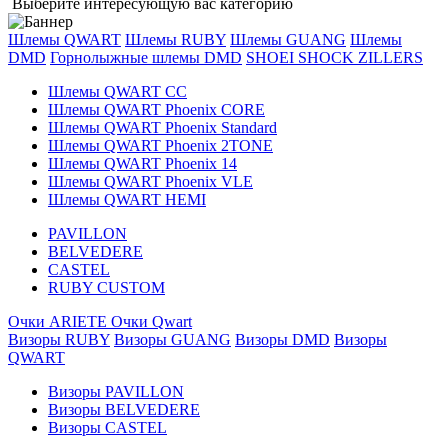
Выберите интересующую вас категорию
Шлемы QWART
Шлемы RUBY
Шлемы GUANG
Шлемы
DMD
Горнолыжные шлемы DMD
SHOEI
SHOCK ZILLERS
Шлемы QWART CC
Шлемы QWART Phoenix CORE
Шлемы QWART Phoenix Standard
Шлемы QWART Phoenix 2TONE
Шлемы QWART Phoenix 14
Шлемы QWART Phoenix VLE
Шлемы QWART HEMI
PAVILLON
BELVEDERE
CASTEL
RUBY CUSTOM
Очки ARIETE
Очки Qwart
Визоры RUBY
Визоры GUANG
Визоры DMD
Визоры
QWART
Визоры PAVILLON
Визоры BELVEDERE
Визоры CASTEL