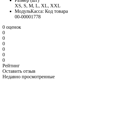
Размер (шт)
XS, S, M, L, XL, XXL
МодульКасса: Код товара
00-00001778
0 оценок
0
0
0
0
0
0
Рейтинг
Оставить отзыв
Недавно просмотренные