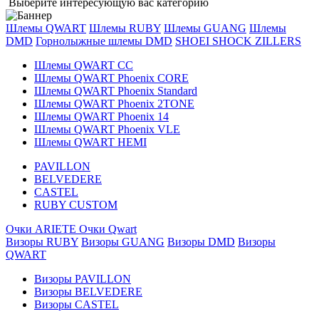
Выберите интересующую вас категорию
Шлемы QWART
Шлемы RUBY
Шлемы GUANG
Шлемы
DMD
Горнолыжные шлемы DMD
SHOEI
SHOCK ZILLERS
Шлемы QWART CC
Шлемы QWART Phoenix CORE
Шлемы QWART Phoenix Standard
Шлемы QWART Phoenix 2TONE
Шлемы QWART Phoenix 14
Шлемы QWART Phoenix VLE
Шлемы QWART HEMI
PAVILLON
BELVEDERE
CASTEL
RUBY CUSTOM
Очки ARIETE
Очки Qwart
Визоры RUBY
Визоры GUANG
Визоры DMD
Визоры
QWART
Визоры PAVILLON
Визоры BELVEDERE
Визоры CASTEL