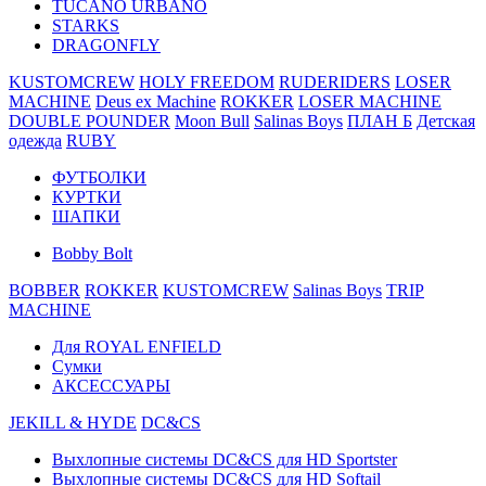
TUCANO URBANO
STARKS
DRAGONFLY
KUSTOMCREW
HOLY FREEDOM
RUDERIDERS
LOSER
MACHINE
Deus ex Machine
ROKKER
LOSER MACHINE
DOUBLE POUNDER
Moon Bull
Salinas Boys
ПЛАН Б
Детская
одежда
RUBY
ФУТБОЛКИ
КУРТКИ
ШАПКИ
Bobby Bolt
BOBBER
ROKKER
KUSTOMCREW
Salinas Boys
TRIP
MACHINE
Для ROYAL ENFIELD
Сумки
АКСЕССУАРЫ
JEKILL & HYDE
DC&CS
Выхлопные системы DC&CS для HD Sportster
Выхлопные системы DC&CS для HD Softail